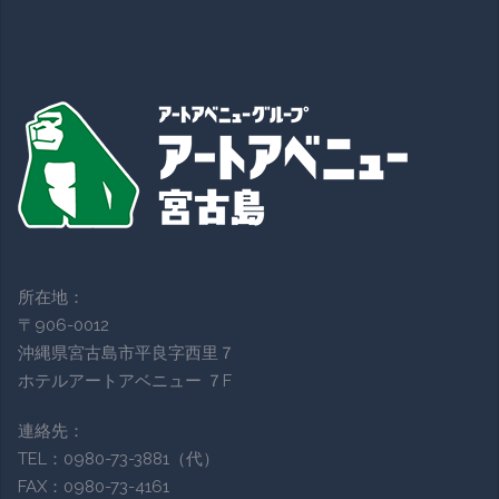
所在地：
〒906-0012
沖縄県宮古島市平良字西里７
ホテルアートアベニュー ７F
連絡先：
TEL：0980-73-3881（代）
FAX：0980-73-4161