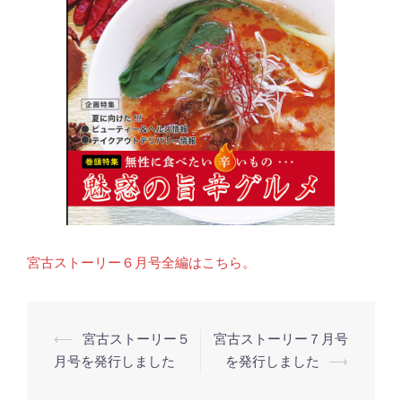
宮古ストーリー６月号全編はこちら。
投
⟵
宮古ストーリー５
宮古ストーリー７月号
稿
月号を発行しました
を発行しました
⟶
ナ