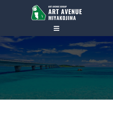
コ
ン
テ
ン
ツ
へ
ス
キ
ッ
プ