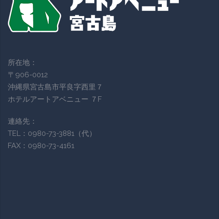
所在地：
〒906-0012
沖縄県宮古島市平良字西里７
ホテルアートアベニュー ７F
連絡先：
TEL：0980-73-3881（代）
FAX：0980-73-4161