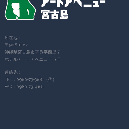
所在地：
〒906-0012
沖縄県宮古島市平良字西里７
ホテルアートアベニュー ７F
連絡先：
TEL：0980-73-3881（代）
FAX：0980-73-4161