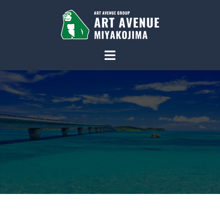
コ
ン
テ
ン
ツ
へ
ス
キ
ッ
プ