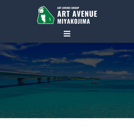
コ
ン
テ
ン
ツ
へ
ス
キ
ッ
プ