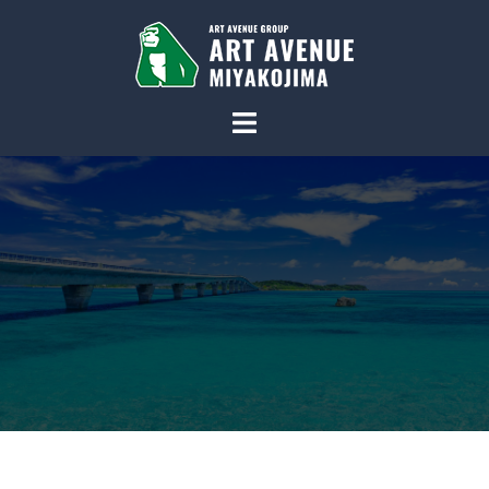
コ
ン
テ
ン
ツ
へ
ス
キ
ッ
プ