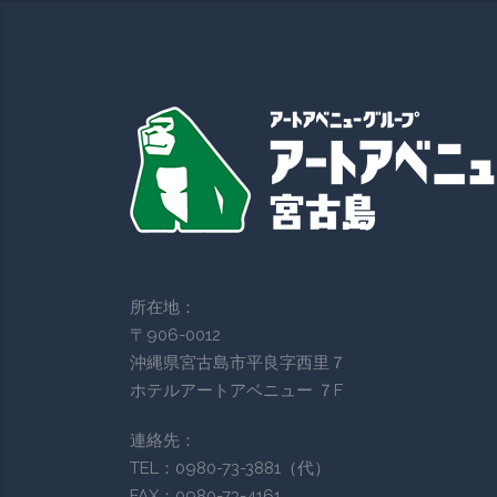
所在地：
〒906-0012
沖縄県宮古島市平良字西里７
ホテルアートアベニュー ７F
連絡先：
TEL：0980-73-3881（代）
FAX：0980-73-4161