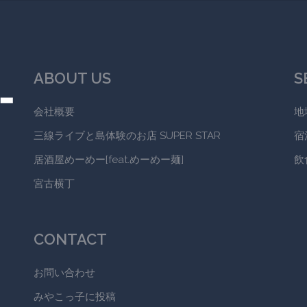
ABOUT US
S
会社概要
地
三線ライブと島体験のお店 SUPER STAR
宿
居酒屋めーめー[feat.めーめー麺]
飲
宮古横丁
CONTACT
お問い合わせ
みやこっ子に投稿