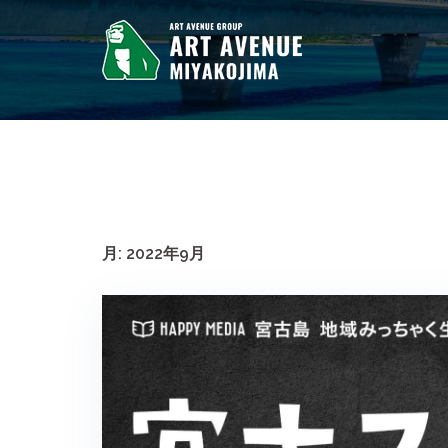
コ
ン
テ
ン
ツ
へ
ス
キ
ッ
プ
月:
2022年9月