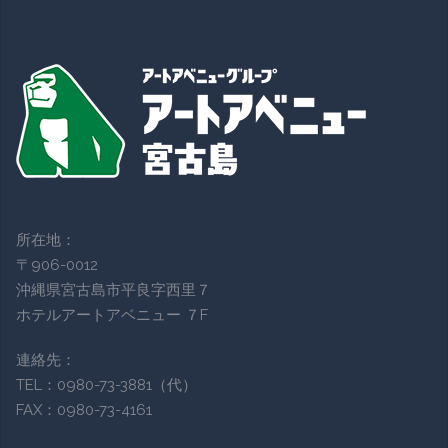
所在地：
〒906-0012
沖縄県宮古島市平良字西里７
ホテルアートアベニュー ７F
連絡先：
TEL：0980-73-3881（代）
FAX：0980-73-4161