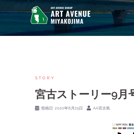
コ
ン
テ
ン
ツ
へ
ス
キ
ッ
プ
STORY
宮古ストーリー9月
投稿日:
2020年8月25日
AA宮古島