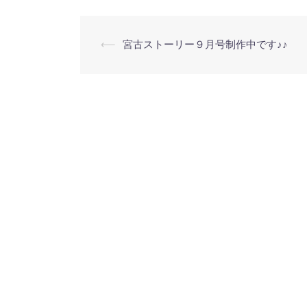
投
⟵
宮古ストーリー９月号制作中です♪♪
稿
ナ
ビ
ゲ
ー
シ
ョ
ン